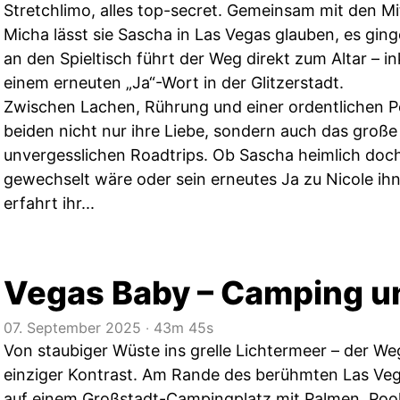
Stretchlimo, alles top-secret. Gemeinsam mit den 
Micha lässt sie Sascha in Las Vegas glauben, es gin
an den Spieltisch führt der Weg direkt zum Altar – in
einem erneuten „Ja“-Wort in der Glitzerstadt.
Zwischen Lachen, Rührung und einer ordentlichen Po
beiden nicht nur ihre Liebe, sondern auch das große 
unvergesslichen Roadtrips. Ob Sascha heimlich doch
gewechselt wäre oder sein erneutes Ja zu Nicole ihn
erfahrt ihr...
Vegas Baby – Camping u
07. September 2025
‧
43m 45s
Von staubiger Wüste ins grelle Lichtermeer – der We
einziger Kontrast. Am Rande des berühmten Las Vega
auf einem Großstadt-Campingplatz mit Palmen, Pools