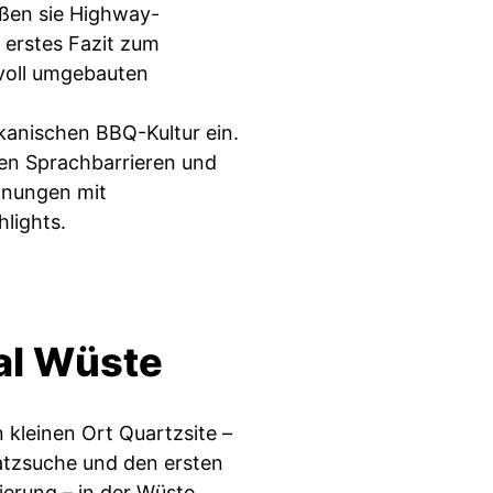
eßen sie Highway-
 erstes Fazit zum
evoll umgebauten
ikanischen BBQ-Kultur ein.
en Sprachbarrieren und
gnungen mit
hlights.
al Wüste
 kleinen Ort Quartzsite –
latzsuche und den ersten
erung – in der Wüste