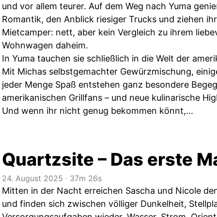
und vor allem teurer. Auf dem Weg nach Yuma geni
Romantik, den Anblick riesiger Trucks und ziehen ihr
Mietcamper: nett, aber kein Vergleich zu ihrem lieb
Wohnwagen daheim.
In Yuma tauchen sie schließlich in die Welt der amer
Mit Michas selbstgemachter Gewürzmischung, einig
jeder Menge Spaß entstehen ganz besondere Bege
amerikanischen Grillfans – und neue kulinarische Hig
Und wenn ihr nicht genug bekommen könnt,...
Quartzsite – Das erste M
24. August 2025
‧
37m 26s
Mitten in der Nacht erreichen Sascha und Nicole den
und finden sich zwischen völliger Dunkelheit, Stellp
Versorgungsaufgaben wieder. Wasser, Strom, Orienti